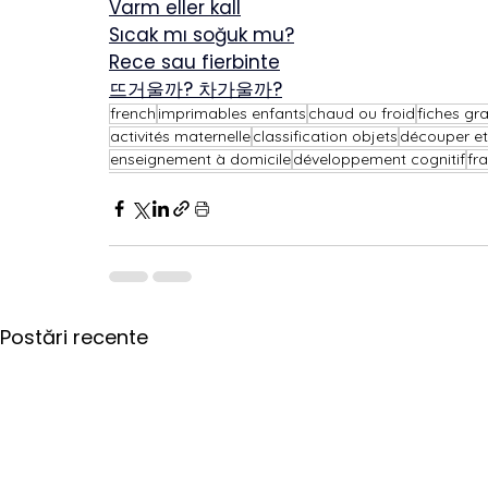
Varm eller kall
Sıcak mı soğuk mu?
Rece sau fierbinte
뜨거울까? 차가울까?
french
imprimables enfants
chaud ou froid
fiches gra
activités maternelle
classification objets
découper et 
enseignement à domicile
développement cognitif
fr
Postări recente