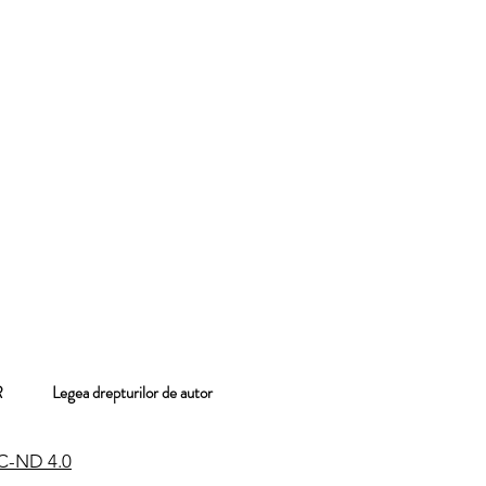
 GDPR
Legea drepturilor de autor
C-ND 4.0