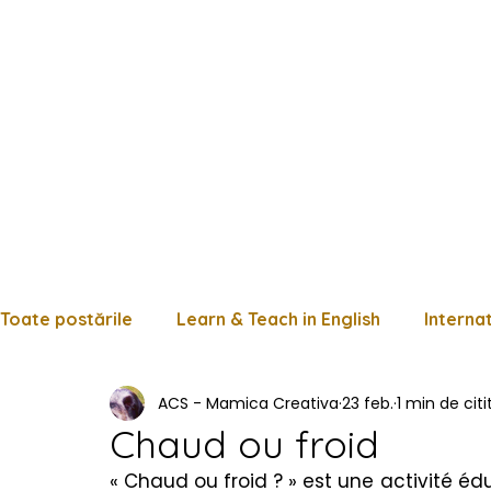
Toate postările
Learn & Teach in English
Interna
ACS - Mamica Creativa
23 feb.
1 min de citi
Limba română
Matematică
Istorie
Fișe
Chaud ou froid
« Chaud ou froid ? » est une activité éd