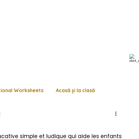
tional Worksheets
Acasă și la clasă
t
 de lucru diverse
Pagini de colorat
Trasează
ucative simple et ludique qui aide les enfants 