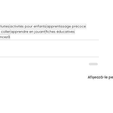
tuites
activités pour enfants
apprentissage précoce
coller
apprendre en jouant
fiches éducatives
anceză
Afișează-le p