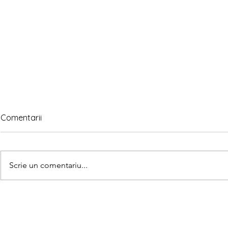
Comentarii
Scrie un comentariu...
Minute of Classical Music –
Minutul de 
Frédéric Chopin
Frédéric Ch