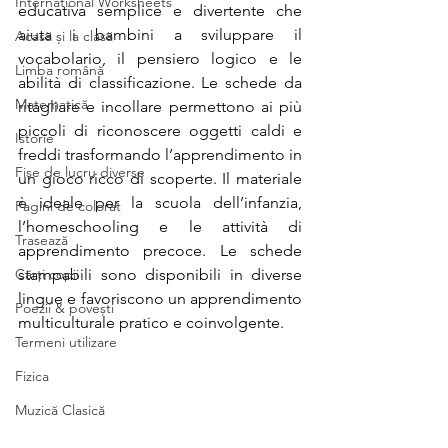
International Worksheets
educativa semplice e divertente che 
aiuta i bambini a sviluppare il 
Acasă și la clasă
vocabolario, il pensiero logico e le 
Limba română
abilità di classificazione. Le schede da 
Matematică
ritagliare e incollare permettono ai più 
piccoli di riconoscere oggetti caldi e 
Istorie
freddi trasformando l’apprendimento in 
Fișe de lucru diverse
un gioco ricco di scoperte. Il materiale 
è ideale per la scuola dell’infanzia, 
Pagini de colorat
l’homeschooling e le attività di 
Trasează
apprendimento precoce. Le schede 
Cărți copii
stampabili sono disponibili in diverse 
lingue e favoriscono un apprendimento 
Poezii & povești
multiculturale pratico e coinvolgente.
Termeni utilizare
Fizica
Muzică Clasică