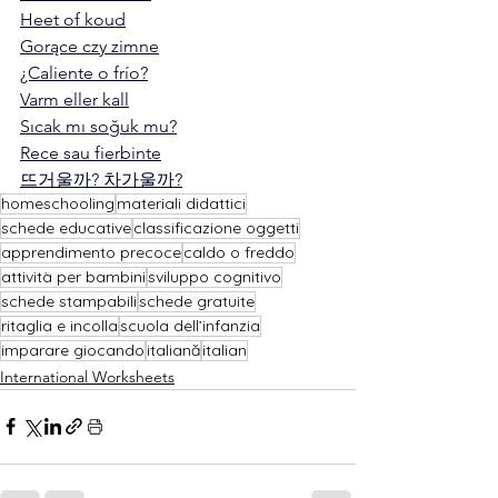
Heet of koud
Gorące czy zimne
¿Caliente o frío?
Varm eller kall
Sıcak mı soğuk mu?
Rece sau fierbinte
뜨거울까? 차가울까?
homeschooling
materiali didattici
schede educative
classificazione oggetti
apprendimento precoce
caldo o freddo
attività per bambini
sviluppo cognitivo
schede stampabili
schede gratuite
ritaglia e incolla
scuola dell’infanzia
imparare giocando
italiană
italian
International Worksheets