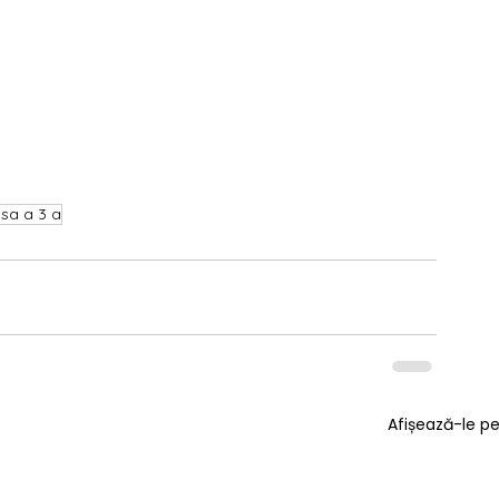
asa a 3 a
Afișează-le p