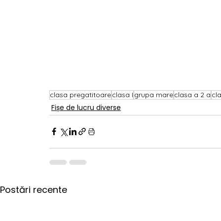
clasa pregatitoare
clasa I
grupa mare
clasa a 2 a
cl
Fișe de lucru diverse
Postări recente