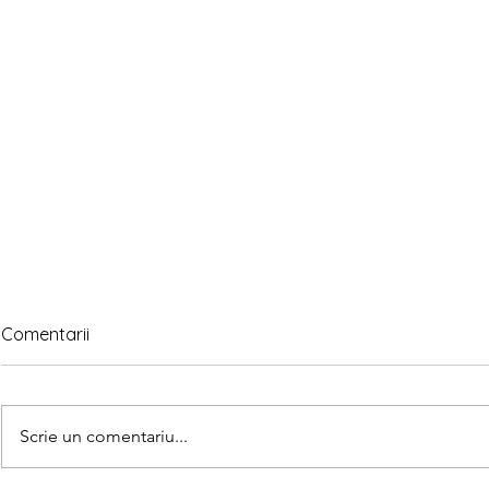
Comentarii
Scrie un comentariu...
Asociază u
Găsește 5 diferențe