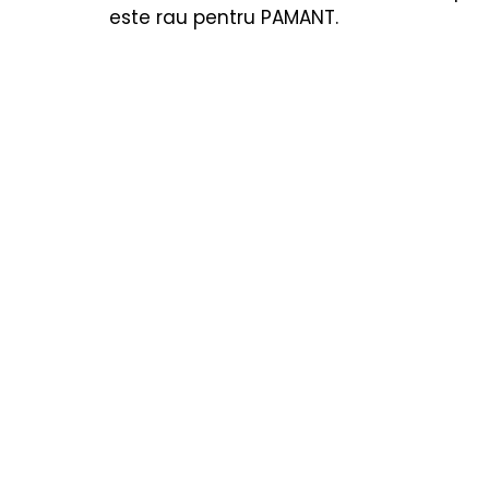
Cărți copii
Poezii & povești
Termeni utiliza
este rau pentru PAMANT. 