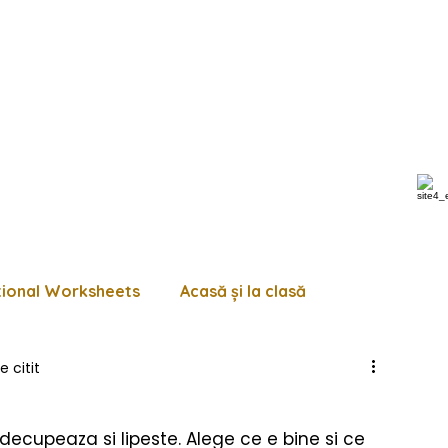
tional Worksheets
Acasă și la clasă
e citit
 de lucru diverse
Pagini de colorat
Trasează
decupeaza si lipeste. Alege ce e bine si ce 