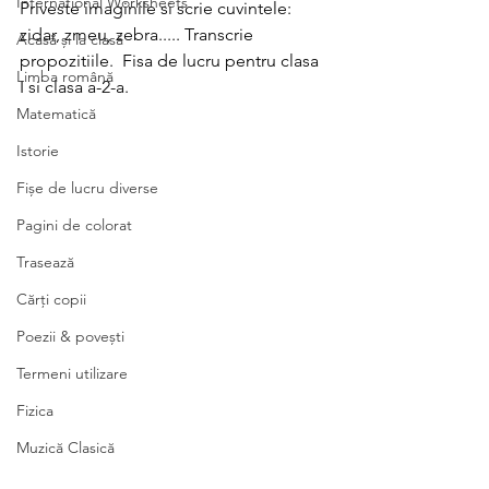
International Worksheets
Priveste imaginile si scrie cuvintele: 
zidar, zmeu, zebra..... Transcrie 
Acasă și la clasă
propozitiile.  Fisa de lucru pentru clasa 
Limba română
I si clasa a-2-a.
Matematică
Istorie
Fișe de lucru diverse
Pagini de colorat
Trasează
Cărți copii
Poezii & povești
Termeni utilizare
Fizica
Muzică Clasică