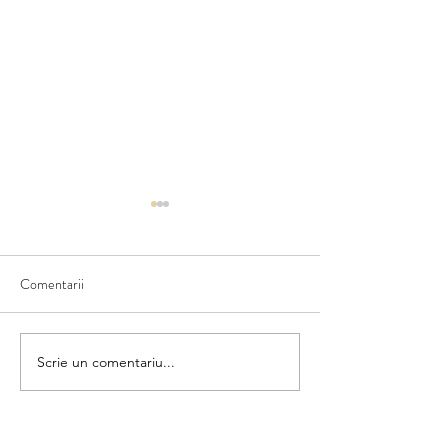
Comentarii
Ce văd în natură
Scriem numele fructului
Scrie un comentariu...