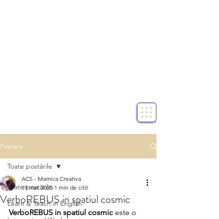
Postare
Toate postările
ACS - Mamica Creativa
Toate postările
19 mar. 2025
1 min de citit
VerboREBUS in spatiul cosmic
Learn & Teach in English
VerboREBUS in spatiul cosmic 
este o