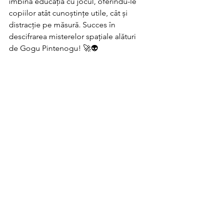
îmbina educația cu jocul, oferindu-le 
copiilor atât cunoștințe utile, cât și 
distracție pe măsură. Succes în 
descifrarea misterelor spațiale alături 
de Gogu Pintenogu! 🚀👽