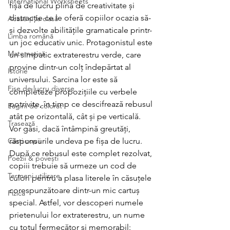
International Worksheets
fișă de lucru plină de creativitate și 
distracție ce le oferă copiilor ocazia să-
Acasă și la clasă
și dezvolte abilitățile gramaticale printr-
Limba română
un joc educativ unic. Protagonistul este 
Matematică
un simpatic extraterestru verde, care 
provine dintr-un colț îndepărtat al 
Istorie
universului. Sarcina lor este să 
Fișe de lucru diverse
completeze propozițiile cu verbele 
potrivite, în timp ce descifrează rebusul 
Pagini de colorat
atât pe orizontală, cât și pe verticală. 
Trasează
Vor găsi, dacă întâmpină greutăți, 
Cărți copii
răspunsurile undeva pe fișa de lucru.
După ce rebusul este complet rezolvat, 
Poezii & povești
copiii trebuie să urmeze un cod de 
Termeni utilizare
culori pentru a plasa literele în căsuțele 
corespunzătoare dintr-un mic cartuș 
Fizica
special. Astfel, vor descoperi numele 
prietenului lor extraterestru, un nume 
cu totul fermecător și memorabil: 