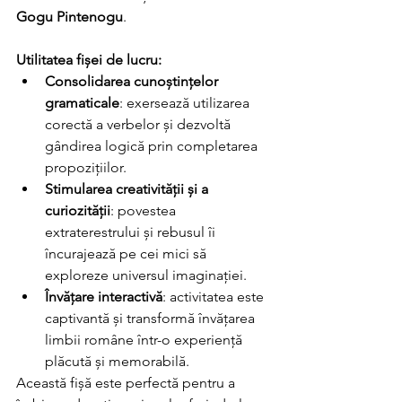
Gogu Pintenogu
.
Utilitatea fișei de lucru:
Consolidarea cunoștințelor 
gramaticale
: exersează utilizarea 
corectă a verbelor și dezvoltă 
gândirea logică prin completarea 
propozițiilor.
Stimularea creativității și a 
curiozității
: povestea 
extraterestrului și rebusul îi 
încurajează pe cei mici să 
exploreze universul imaginației.
Învățare interactivă
: activitatea este 
captivantă și transformă învățarea 
limbii române într-o experiență 
plăcută și memorabilă.
Această fișă este perfectă pentru a 