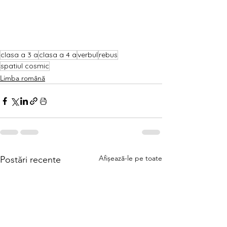
clasa a 3 a
clasa a 4 a
verbul
rebus
spatiul cosmic
Limba română
Afișează-le pe toate
Postări recente