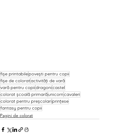
fișe printabile
povești pentru copii
fișe de colorat
activități de vară
vară pentru copii
dragoni
castel
colorat școală primară
unicorn
cavaleri
colorat pentru preșcolari
prințese
fantasy pentru copii
Pagini de colorat