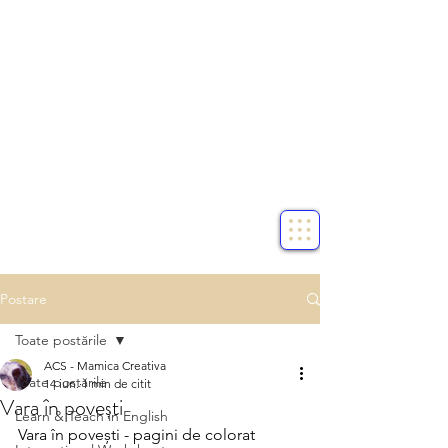
Postare
Toate postările
ACS - Mamica Creativa
Toate postările
14 iun.
1 min de citit
Vara în povești
Learn & Teach in English
Vara în povești - pagini de colorat 