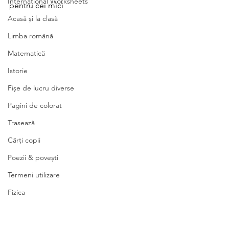
International Worksheets
pentru cei mici
Acasă și la clasă
Limba română
Matematică
Istorie
Fișe de lucru diverse
Pagini de colorat
Trasează
Cărți copii
Poezii & povești
Termeni utilizare
Fizica