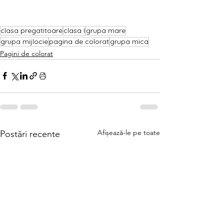
clasa pregatitoare
clasa I
grupa mare
grupa mijlocie
pagina de colorat
grupa mica
Pagini de colorat
Afișează-le pe toate
Postări recente