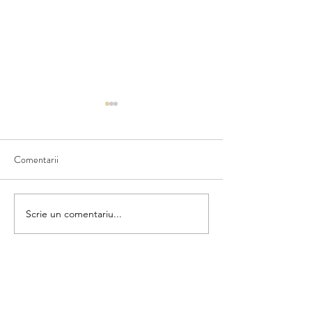
Comentarii
Vara în povești
Vara la munte și la mare
Scrie un comentariu...