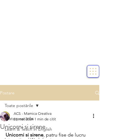
Postare
Toate postările
ACS - Mamica Creativa
Toate postările
26 mar. 2024
1 min de citit
Unicorni si sirene
Learn & Teach in English
Unicorni si sirene
, patru fise de lucru 