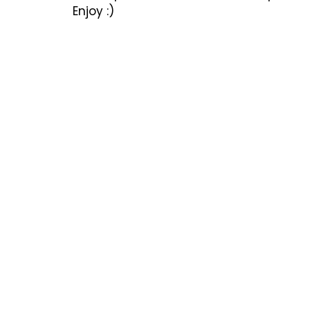
Cărți copii
Poezii & povești
Termeni utiliza
 Enjoy :)