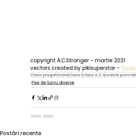
copyright A.C.Stranger - martie 2021
vectors created by pikisuperstar - 
freep
clasa pregatitoare
clasa I
clasa a 2 a
uneste punctel
Fișe de lucru diverse
Postări recente