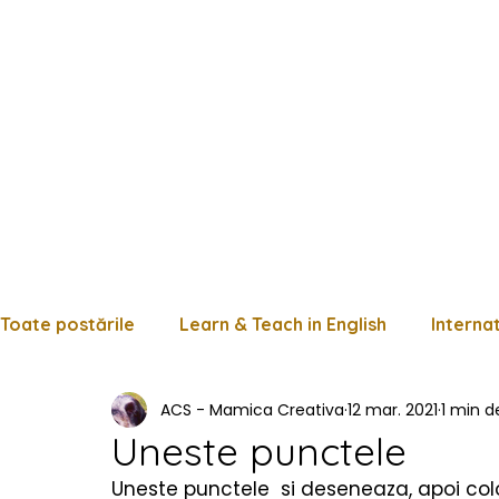
Toate postările
Learn & Teach in English
Interna
ACS - Mamica Creativa
12 mar. 2021
1 min de
Limba română
Matematică
Istorie
Fișe
Uneste punctele
Uneste punctele  si deseneaza, apoi col