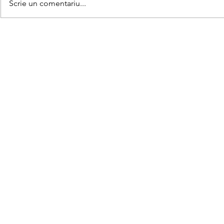
Scrie un comentariu...
Asociază u
Găsește 5 diferențe