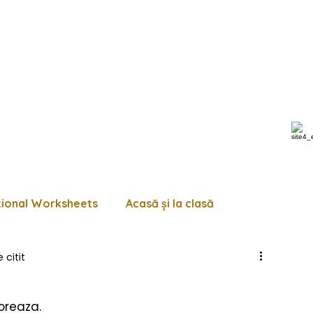
tional Worksheets
Acasă și la clasă
 citit
 de lucru diverse
Pagini de colorat
Trasează
oreaza. 