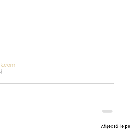
ik.com
e
Afișează-le p