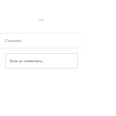
Comentarii
Costume naționale
Trasează și colorează
Scrie un comentariu...