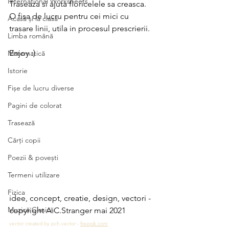
International Worksheets
Traseaza si ajuta floricelele sa creasca. 
O fisa de lucru pentru cei mici cu 
Acasă și la clasă
trasare linii, utila in procesul prescrierii. 
Limba română
Enjoy :)
Matematică
Istorie
Fișe de lucru diverse
Pagini de colorat
Trasează
Cărți copii
Poezii & povești
Termeni utilizare
Fizica
idee, concept, creatie, design, vectori - 
Muzică Clasică
copyright A.C.Stranger mai 2021
vector created by pch.vector - 
freepik.com