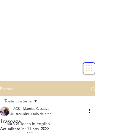
Postare
Toate postările
ACS - Mamica Creativa
Toate postările
1 mai 2021
1 min de citit
Traseaza
Learn & Teach in English
Actualizată în:
11 nov. 2023