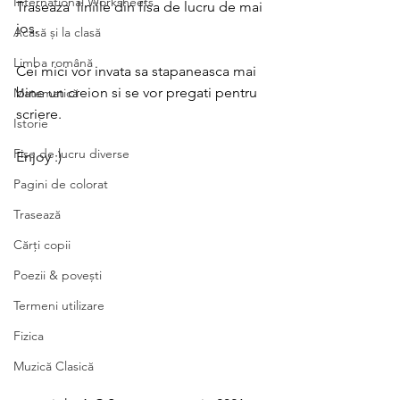
International Worksheets
Traseaza  liniile din fisa de lucru de mai 
jos. 
Acasă și la clasă
Limba română
Cei mici vor invata sa stapaneasca mai 
bine un creion si se vor pregati pentru 
Matematică
scriere.
Istorie
Fișe de lucru diverse
Enjoy :)
Pagini de colorat
Trasează
Cărți copii
Poezii & povești
Termeni utilizare
Fizica
Muzică Clasică