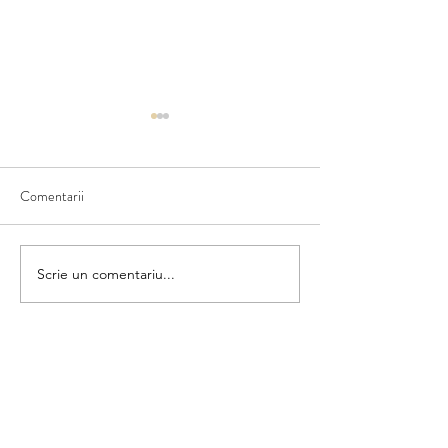
Comentarii
Costume naționale
Trasează și colorează
Scrie un comentariu...