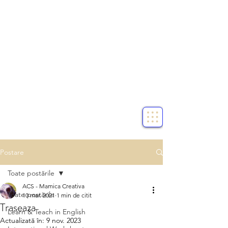
Postare
Toate postările
ACS - Mamica Creativa
Toate postările
10 mar. 2021
1 min de citit
Traseaza
Learn & Teach in English
Actualizată în:
9 nov. 2023