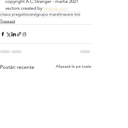
copyright A.C.Stranger - martie 2021
vectors created by 
freepik.com
clasa pregatitoare
grupa mare
trasare linii
Trasează
Afișează-le pe toate
Postări recente