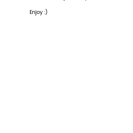
Cărți copii
Poezii & povești
Termeni utiliza
Enjoy :)