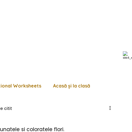
tional Worksheets
Acasă și la clasă
e citit
 de lucru diverse
Pagini de colorat
Trasează
natele si coloratele flori.