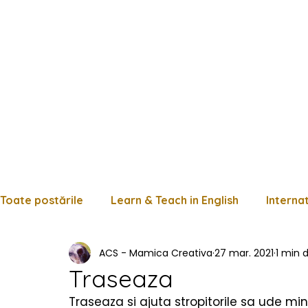
Toate postările
Learn & Teach in English
Interna
ACS - Mamica Creativa
27 mar. 2021
1 min d
Limba română
Matematică
Istorie
Fișe
Traseaza
Traseaza si ajuta stropitorile sa ude minu