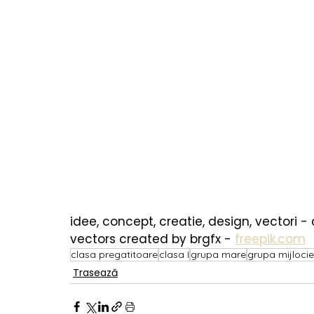
idee, concept, creatie, design, vectori -
vectors created by brgfx - 
freepik.com
clasa pregatitoare
clasa I
grupa mare
grupa mijlocie
Trasează