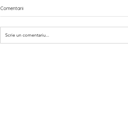
Comentarii
Scrie un comentariu...
Grafisme La plajă
Trasează și