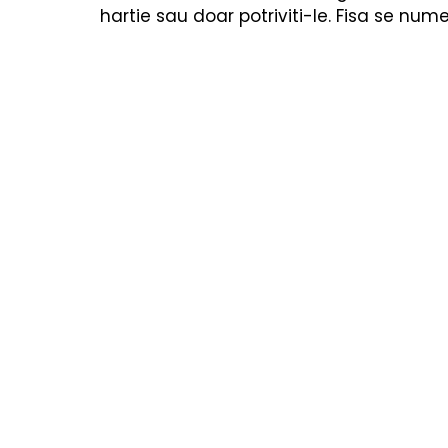
Cărți copii
Poezii & povești
Termeni utiliza
hartie sau doar potriviti-le. Fisa se num