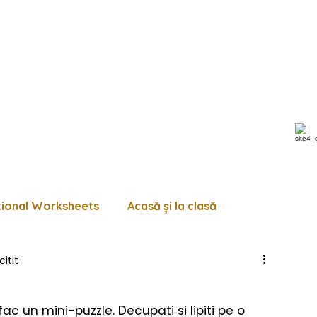
tional Worksheets
Acasă și la clasă
citit
 de lucru diverse
Pagini de colorat
Trasează
c un mini-puzzle. Decupati si lipiti pe o 