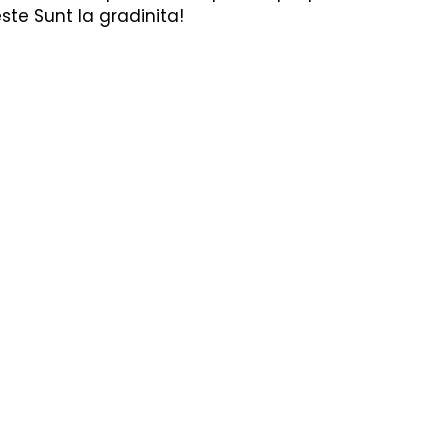
re
Fizica
Muzică Clasică
este Sunt la gradinita!