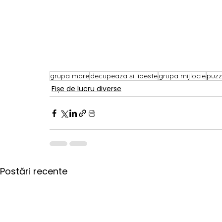
grupa mare
decupeaza si lipeste
grupa mijlocie
puzz
Fișe de lucru diverse
Postări recente