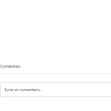
Comentarii
Scrie un comentariu...
Asociază u
Găsește 5 diferențe