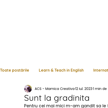
Toate postările
Learn & Teach in English
Interna
ACS - Mamica Creativa
12 iul. 2023
1 min de 
Limba română
Matematică
Istorie
Fișe
Sunt la gradinita
Pentru cei mai mici m-am gandit sa le fa