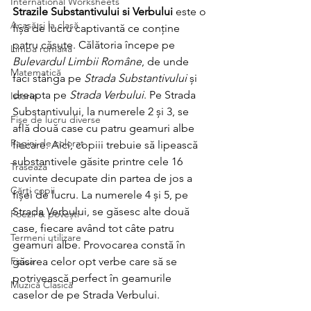
International Worksheets
Strazile Substantivului si Verbului
 este o 
Acasă și la clasă
fișă de lucru captivantă ce conține 
patru căsuțe. Călătoria începe pe 
Limba română
Bulevardul Limbii Române
, de unde 
Matematică
faci stânga pe 
Strada Substantivului 
și 
dreapta pe 
Strada Verbului
. Pe Strada 
Istorie
Substantivului, la numerele 2 și 3, se 
Fișe de lucru diverse
află două case cu patru geamuri albe 
Pagini de colorat
fiecare. Aici, copiii trebuie să lipească 
substantivele găsite printre cele 16 
Trasează
cuvinte decupate din partea de jos a 
Cărți copii
fișei de lucru. La numerele 4 și 5, pe 
Strada Verbului, se găsesc alte două 
Poezii & povești
case, fiecare având tot câte patru 
Termeni utilizare
geamuri albe. Provocarea constă în 
Fizica
găsirea celor opt verbe care să se 
potrivească perfect în geamurile 
Muzică Clasică
caselor de pe Strada Verbului.