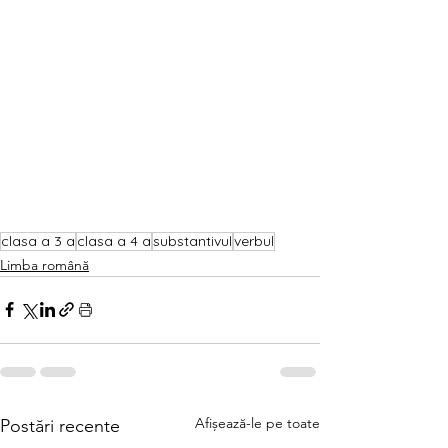
clasa a 3 a
clasa a 4 a
substantivul
verbul
Limba română
Afișează-le pe toate
Postări recente