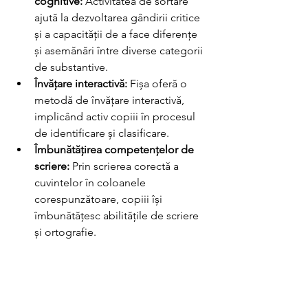
cognitive:
 Activitatea de sortare 
ajută la dezvoltarea gândirii critice 
și a capacității de a face diferențe 
și asemănări între diverse categorii 
de substantive.
Învățare interactivă:
 Fișa oferă o 
metodă de învățare interactivă, 
implicând activ copiii în procesul 
de identificare și clasificare.
Îmbunătățirea competențelor de 
scriere:
 Prin scrierea corectă a 
cuvintelor în coloanele 
corespunzătoare, copiii își 
îmbunătățesc abilitățile de scriere 
și ortografie.