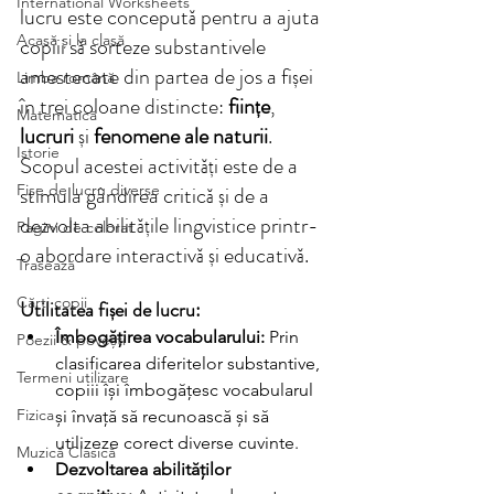
International Worksheets
lucru este concepută pentru a ajuta 
Acasă și la clasă
copiii să sorteze substantivele 
amestecate din partea de jos a fișei 
Limba română
în trei coloane distincte: 
ființe
, 
Matematică
lucruri
 și 
fenomene ale naturii
. 
Istorie
Scopul acestei activități este de a 
Fișe de lucru diverse
stimula gândirea critică și de a 
dezvolta abilitățile lingvistice printr-
Pagini de colorat
o abordare interactivă și educativă.
Trasează
Cărți copii
Utilitatea fișei de lucru:
Îmbogățirea vocabularului:
 Prin 
Poezii & povești
clasificarea diferitelor substantive, 
Termeni utilizare
copiii își îmbogățesc vocabularul 
Fizica
și învață să recunoască și să 
utilizeze corect diverse cuvinte.
Muzică Clasică
Dezvoltarea abilităților 