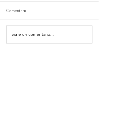
Comentarii
Ce văd în natură
Scriem numele fructului
Scrie un comentariu...