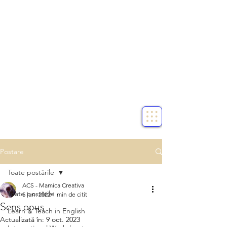
Postare
Toate postările
ACS - Mamica Creativa
Toate postările
5 iun. 2022
1 min de citit
Sens opus
Learn & Teach in English
Actualizată în:
9 oct. 2023