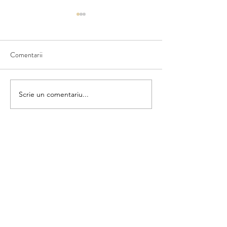
Comentarii
28 de cuvinte cu litera J
Scriem numele fruc
Scrie un comentariu...