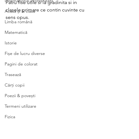
International Worksheets
Patru fise utile si la gradinita si in 
clasele primare ce contin cuvinte cu 
Acasă și la clasă
sens opus. 
Limba română
Matematică
Istorie
Fișe de lucru diverse
Pagini de colorat
Trasează
Cărți copii
Poezii & povești
Termeni utilizare
Fizica