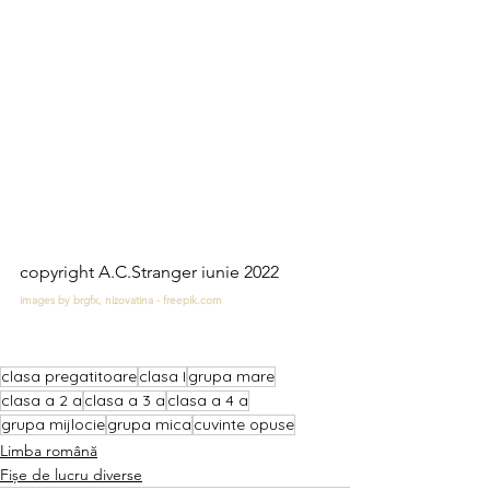
copyright A.C.Stranger iunie 2022
images by brgfx, nizovatina - freepik.com
clasa pregatitoare
clasa I
grupa mare
clasa a 2 a
clasa a 3 a
clasa a 4 a
grupa mijlocie
grupa mica
cuvinte opuse
Limba română
Fișe de lucru diverse