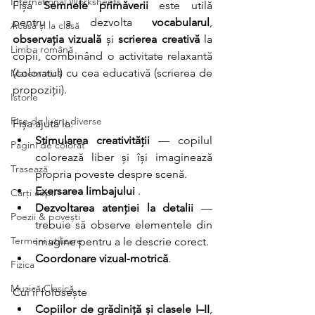
International Worksheets
Fișa 
Semnele primăverii
 este utilă 
pentru a dezvolta 
vocabularul
, 
Acasă și la clasă
observația vizuală
 și 
scrierea creativă
 la 
Limba română
copii, combinând o activitate relaxantă 
(coloratul) cu cea educativă (scrierea de 
Matematică
propoziții).
Istorie
Fișe de lucru diverse
Fișa ajută la:
Stimularea creativității
 — copilul 
Pagini de colorat
colorează liber și își imaginează 
Trasează
propria poveste despre scenă.
Exersarea limbajului
 .
Cărți copii
Dezvoltarea atenției la detalii
 — 
Poezii & povești
trebuie să observe elementele din 
Termeni utilizare
imagine pentru a le descrie corect.
Coordonare vizual‑motrică
.
Fizica
Muzică Clasică
Cui îi folosește
Copiilor de grădiniță și clasele I–II
, 