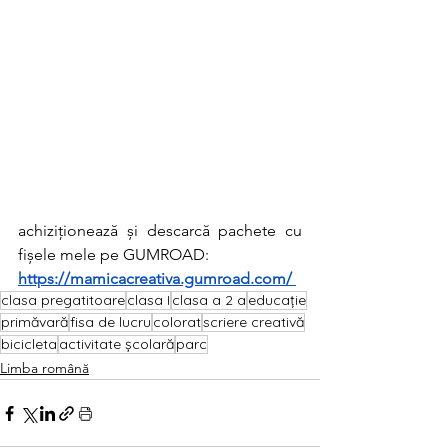
achiziționează și descarcă pachete cu 
fișele mele pe GUMROAD:
https://mamicacreativa.gumroad.com/
clasa pregatitoare
clasa I
clasa a 2 a
educație
primăvară
fisa de lucru
colorat
scriere creativă
bicicleta
activitate școlară
parc
Limba română