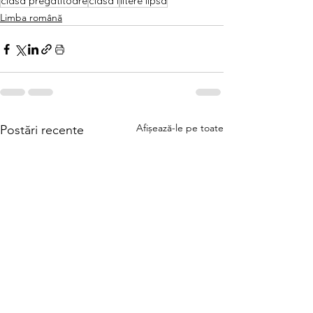
clasa pregatitoare
clasa I
litere lipsa
Limba română
Afișează-le pe toate
Postări recente