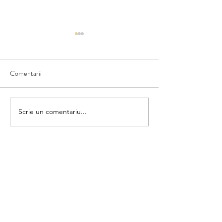
Comentarii
Ce văd în natură
Scriem numele fructului
Scrie un comentariu...