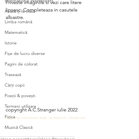
International Worksheets
Priveste imaginile si vezi care litere 
lipsesc. Completeaza in casutele 
Acasă și la clasă
albastre.
Limba română
Matematică
Istorie
Fișe de lucru diverse
Pagini de colorat
Trasează
Cărți copii
Poezii & povești
Termeni utilizare
copyright A.C.Stranger iulie 2022
Fizica
images by macrovector, brgfx, vectorpouch - freepik.com
Muzică Clasică