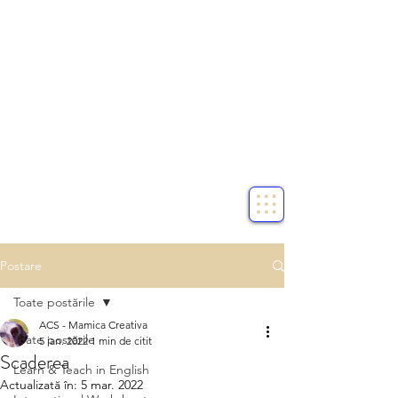
Postare
Toate postările
ACS - Mamica Creativa
Toate postările
5 ian. 2022
1 min de citit
Scaderea
Learn & Teach in English
Actualizată în:
5 mar. 2022