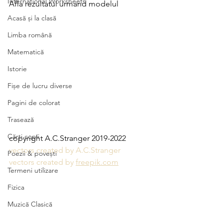
International Worksheets
Afla rezultatul urmand modelul
Acasă și la clasă
Limba română
Matematică
Istorie
Fișe de lucru diverse
Pagini de colorat
Trasează
Cărți copii
copyright A.C.Stranger 2019-2022
vectors created by A.C.Stranger 
Poezii & povești
vectors created by 
freepik.com
Termeni utilizare
Fizica
Muzică Clasică