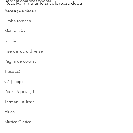
International Worksheets
Rezolva inmultirile si coloreaza dupa 
codul de culori. 
Acasă și la clasă
Limba română
Matematică
Istorie
Fișe de lucru diverse
Pagini de colorat
Trasează
Cărți copii
Poezii & povești
Termeni utilizare
Fizica
Muzică Clasică