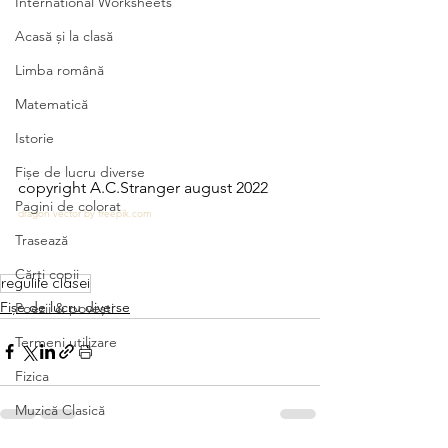
International Worksheets
Acasă și la clasă
Limba română
Matematică
Istorie
Fișe de lucru diverse
copyright A.C.Stranger august 2022
Pagini de colorat
dragon vector by freepik.com
Trasează
Cărți copii
regulile clasei
Fișe de lucru diverse
Poezii & povești
Termeni utilizare
Fizica
Muzică Clasică