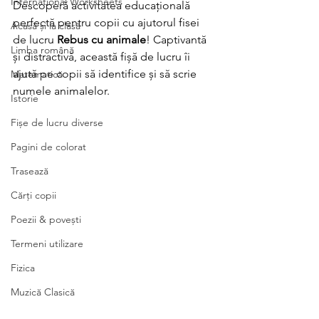
International Worksheets
Descoperă activitatea educațională 
perfectă pentru copii cu ajutorul fisei 
Acasă și la clasă
de lucru 
Rebus cu animale
! Captivantă 
Limba română
și distractivă, această fișă de lucru îi 
ajută pe copii să identifice și să scrie 
Matematică
numele animalelor.
Istorie
Fișe de lucru diverse
Pagini de colorat
Trasează
Cărți copii
Poezii & povești
Termeni utilizare
Fizica
Muzică Clasică