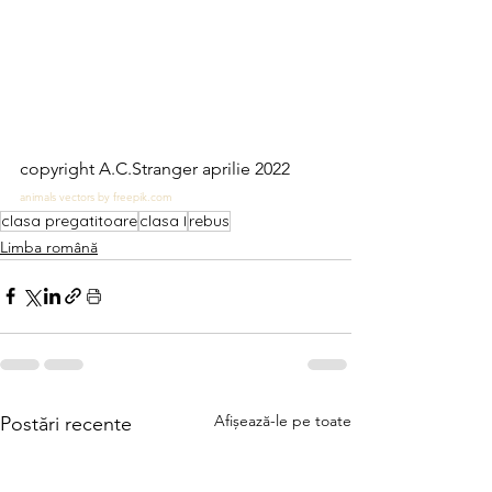
copyright A.C.Stranger aprilie 2022
animals vectors by freepik.com
clasa pregatitoare
clasa I
rebus
Limba română
Afișează-le pe toate
Postări recente