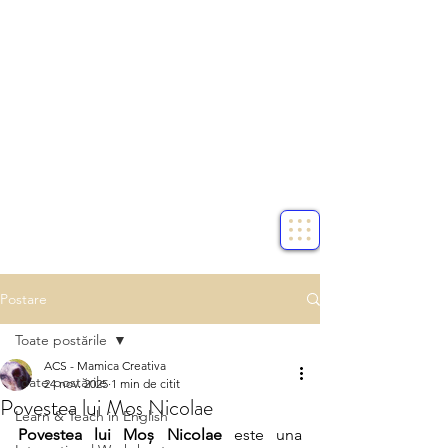
Postare
Toate postările
ACS - Mamica Creativa
Toate postările
24 nov. 2025
1 min de citit
Povestea lui Moș Nicolae
Learn & Teach in English
Povestea lui Moș Nicolae
 este una 