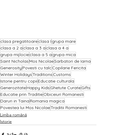
clasa pregatitoare
clasa I
grupa mare
clasa a 2 a
clasa a 3 a
clasa a 4 a
grupa mijlocie
clasa a 5 a
grupa mica
Saint Nicholas
Mos Nicolae
Sarbatori de Iarna
Generosity
Povesti cu talc
Copilarie Fericita
Winter Holidays
Traditions
Customs
Istorie pentru copii
Educatie culturala
Generozitate
Happy Kids
Ghetute Curate
Gifts
Educatie prin Traditie
Obiceiuri Romanesti
Daruri in Taina
Romania magica
Povestea lui Mos Nicolae
Traditii Romanesti
Limba română
Istorie