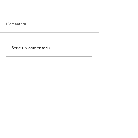
Comentarii
Ce văd în natură
Scriem numele fructului
Scrie un comentariu...