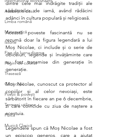
International Worksheets
dintre cele mai îndrăgite tradiții ale 
sărbătorilor de iarnă, având rădăcini 
Acasă și la clasă
adânci în cultura populară și religioasă. 
Limba română
Matematică
Această poveste fascinantă nu se 
rezumă doar la figura legendară a lui 
Istorie
Moș Nicolae, ci include și o serie de 
Fișe de lucru diverse
obiceiuri, legende și învățăminte care 
au fost transmise din generație în 
Pagini de colorat
generație. 
Trasează
Cărți copii
Moș Nicolae, cunoscut ca protector al 
copiilor și al celor nevoiași, este 
Poezii & povești
sărbătorit în fiecare an pe 6 decembrie, 
Termeni utilizare
zi care coincide cu ziua de naștere a 
acestuia. 
Fizica
Muzică Clasică
Legendele spun că Moș Nicolae a fost 
un episcop generos, care a ajutat 