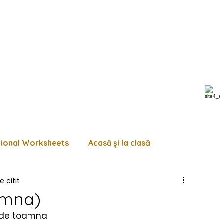
tional Worksheets
Acasă și la clasă
e citit
 de lucru diverse
Pagini de colorat
Trasează
amna)
a de toamna