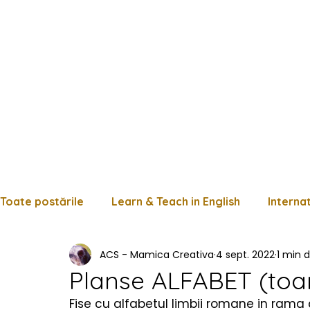
Toate postările
Learn & Teach in English
Interna
ACS - Mamica Creativa
4 sept. 2022
1 min d
Limba română
Matematică
Istorie
Fișe
Planse ALFABET (to
Fise cu alfabetul limbii romane in ram