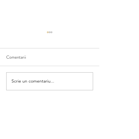
Comentarii
Matematica din umbră
Scrie un comentariu...
Colorăm și numără
categorii