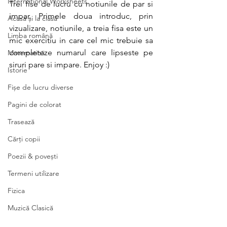
International Worksheets
Trei fise de lucru cu notiunile de par si 
impar. Primele doua introduc, prin 
Acasă și la clasă
vizualizare, notiunile, a treia fisa este un 
Limba română
mic exercitiu in care cel mic trebuie sa 
completeze numarul care lipseste pe 
Matematică
siruri pare si impare. Enjoy :)
Istorie
Fișe de lucru diverse
Pagini de colorat
Trasează
Cărți copii
Poezii & povești
Termeni utilizare
Fizica
Muzică Clasică