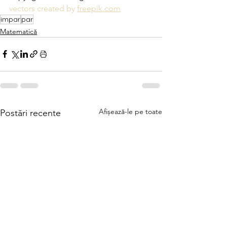
vectors created by 
freepik.com
impar
par
Matematică
Afișează-le pe toate
Postări recente