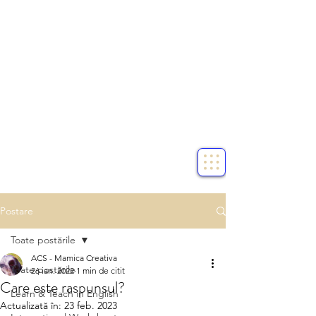
Postare
Toate postările
ACS - Mamica Creativa
Toate postările
26 ian. 2022
1 min de citit
Care este raspunsul?
Learn & Teach in English
Actualizată în:
23 feb. 2023