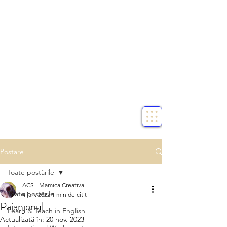
Postare
Toate postările
ACS - Mamica Creativa
Toate postările
4 ian. 2022
1 min de citit
Paianjenul
Learn & Teach in English
Actualizată în:
20 nov. 2023