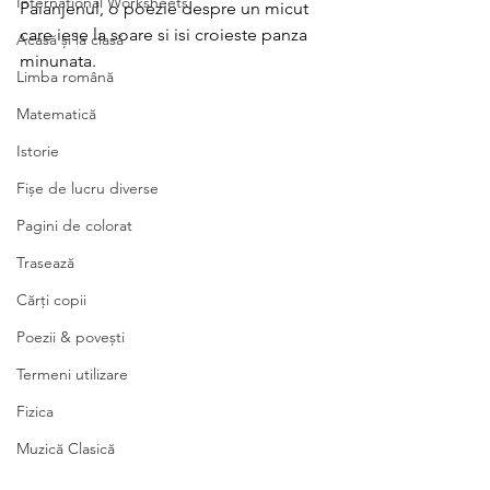
International Worksheets
Paianjenul, o poezie despre un micut 
care iese la soare si isi croieste panza 
Acasă și la clasă
minunata.
Limba română
Matematică
Istorie
Fișe de lucru diverse
Pagini de colorat
Trasează
Cărți copii
Poezii & povești
Termeni utilizare
Fizica
Muzică Clasică