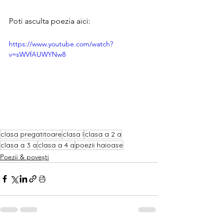
Poti asculta poezia aici:
https://www.youtube.com/watch?
v=sWVfAUWYNw8
clasa pregatitoare
clasa I
clasa a 2 a
clasa a 3 a
clasa a 4 a
poezii haioase
Poezii & povești