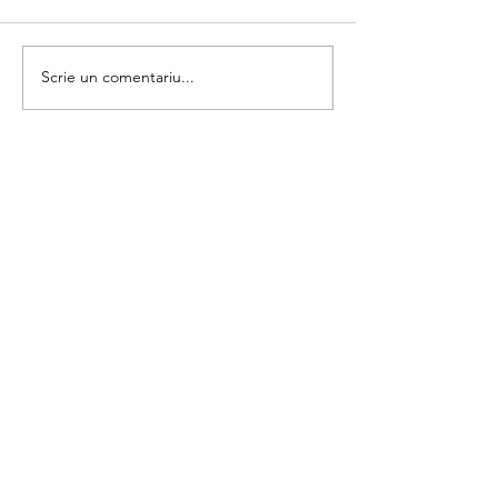
Crabul si perlele
Scrisoare catre M
Scrie un comentariu...