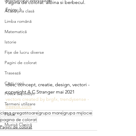
International Worksheets
Pagina de colorat  albina si berbecul.
Enjoy :)
Acasă și la clasă
Limba română
Matematică
Istorie
Fișe de lucru diverse
Pagini de colorat
Trasează
Cărți copii
idee, concept, creatie, design, vectori - 
copyright A.C.Stranger mai 2021
Poezii & povești
vectors created by brgfx, trendysense - 
Termeni utilizare
freepik.com
clasa pregatitoare
grupa mare
grupa mijlocie
Fizica
pagina de colorat
Muzică Clasică
Pagini de colorat