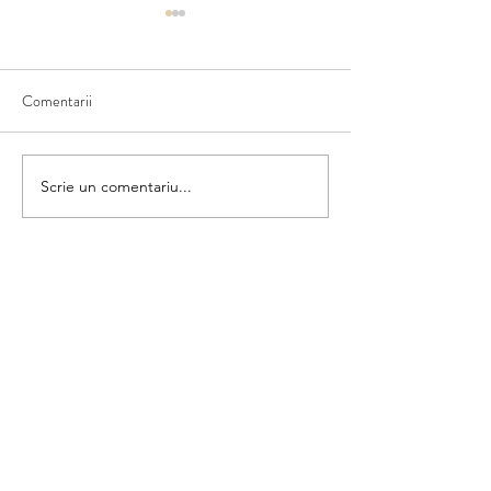
Comentarii
Vara în povești
Vara la munte și la mare
Scrie un comentariu...