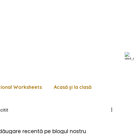
tional Worksheets
Acasă și la clasă
citit
 de lucru diverse
Pagini de colorat
Trasează
adăugare recentă pe blogul nostru 