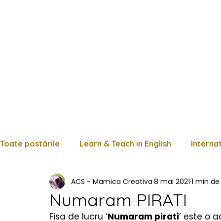
Toate postările
Learn & Teach in English
Interna
ACS - Mamica Creativa
8 mai 2021
1 min de 
Limba română
Matematică
Istorie
Fișe
Numaram PIRATI
Fisa de lucru ‘
Numaram pirati
’ este o 