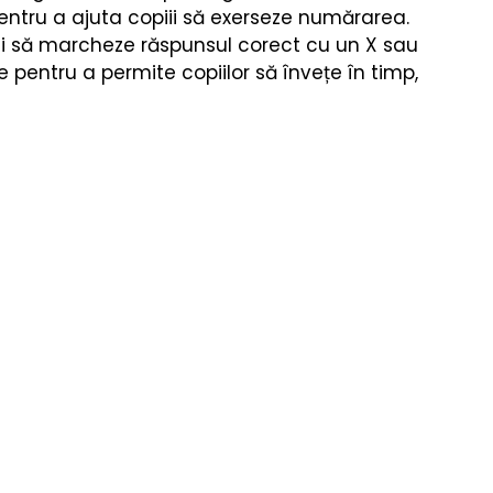
re
Fizica
Muzică Clasică
ntru a ajuta copiii să exerseze numărarea. 
 și să marcheze răspunsul corect cu un X sau 
te pentru a permite copiilor să învețe în timp, 