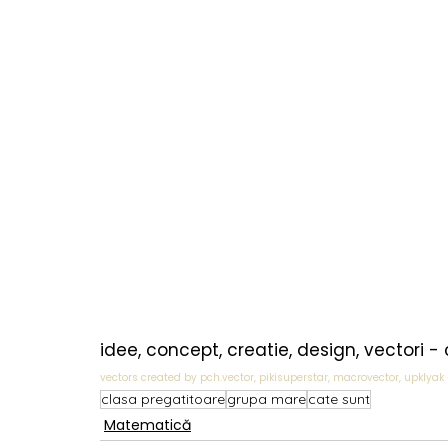
idee, concept, creatie, design, vectori -
vectors created by pch.vector, pikisuperstar, macrovector, upklyak 
clasa pregatitoare
grupa mare
cate sunt
Matematică