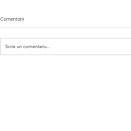
Comentarii
Scrie un comentariu...
Matematica
Teorema lui Gauss explicată
pe înțelesul copiilor