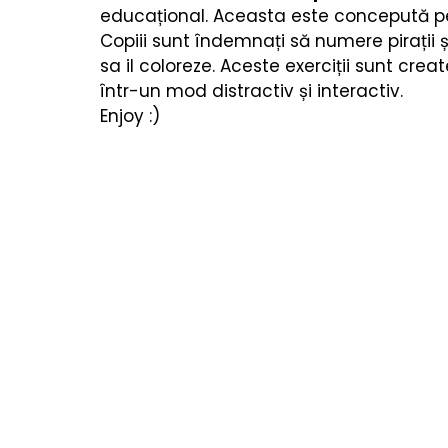
Cărți copii
Poezii & povești
Termeni utiliza
educațional. Aceasta este concepută pe
Copiii sunt îndemnați să numere pirații
sa il coloreze. Aceste exerciții sunt crea
într-un mod distractiv și interactiv.
Enjoy :)