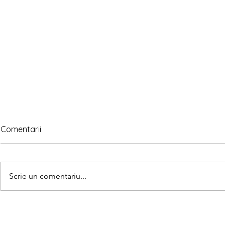
Comentarii
Scrie un comentariu...
Matematica
Teorema lui Gauss explicată
pe înțelesul copiilor