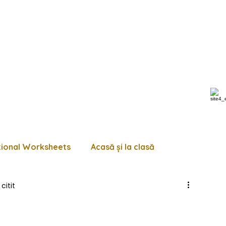
tional Worksheets
Acasă și la clasă
citit
 de lucru diverse
Pagini de colorat
Trasează