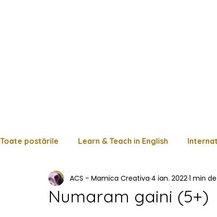
Toate postările
Learn & Teach in English
Interna
ACS - Mamica Creativa
4 ian. 2022
1 min de 
Limba română
Matematică
Istorie
Fișe
Numaram gaini (5+)