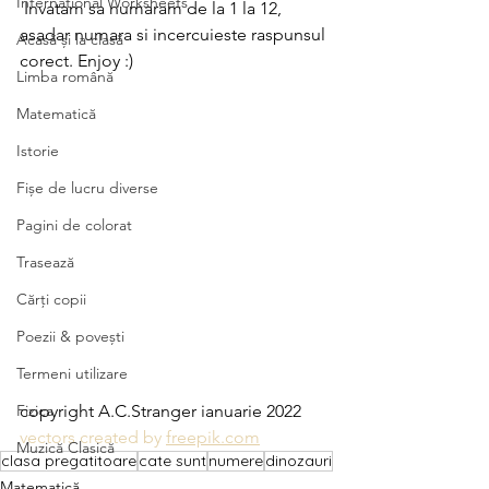
International Worksheets
 Invatam sa numaram de la 1 la 12, 
asadar numara si incercuieste raspunsul 
Acasă și la clasă
corect. Enjoy :)
Limba română
Matematică
Istorie
Fișe de lucru diverse
Pagini de colorat
Trasează
Cărți copii
Poezii & povești
Termeni utilizare
copyright A.C.Stranger ianuarie 2022
Fizica
vectors created by 
freepik.com
Muzică Clasică
clasa pregatitoare
cate sunt
numere
dinozauri
Matematică