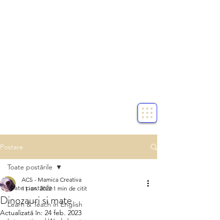
Postare
Toate postările
ACS - Mamica Creativa
Toate postările
11 ian. 2022
1 min de citit
Dinozauri si mate
Learn & Teach in English
Actualizată în:
24 feb. 2023