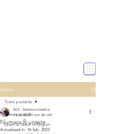
Postare
Toate postările
ACS - Mamica Creativa
Toate postările
19 iul. 2022
1 min de citit
Numara & uneste
Learn & Teach in English
Actualizată în:
16 feb. 2023