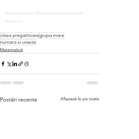
Match by count with different types of animals by brgfx - 
freepik.com
clasa pregatitoare
grupa mare
numara si uneste
Matematică
Afișează-le pe toate
Postări recente