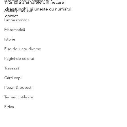
International Worksheets
Numara animalele din fiecare 
dreptunghi  si uneste cu numarul 
Acasă și la clasă
corect.
Limba română
Matematică
Istorie
Fișe de lucru diverse
Pagini de colorat
Trasează
Cărți copii
Poezii & povești
Termeni utilizare
Fizica