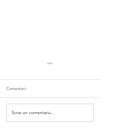
Comentarii
Matematica din umbră
Scrie un comentariu...
Colorăm și numără
categorii