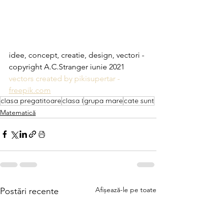
idee, concept, creatie, design, vectori - 
copyright A.C.Stranger iunie 2021
vectors created by pikisupertar - 
freepik.com
clasa pregatitoare
clasa I
grupa mare
cate sunt
Matematică
Afișează-le pe toate
Postări recente