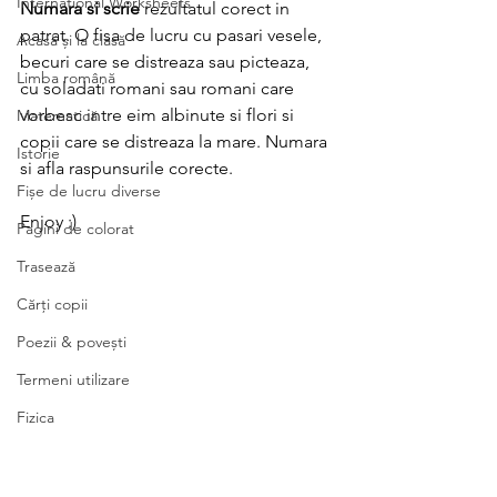
International Worksheets
Numara si scrie
 rezultatul corect in 
patrat. O fisa de lucru cu pasari vesele, 
Acasă și la clasă
becuri care se distreaza sau picteaza, 
Limba română
cu soladati romani sau romani care 
vorbesc intre eim albinute si flori si 
Matematică
copii care se distreaza la mare. Numara 
Istorie
si afla raspunsurile corecte. 
Fișe de lucru diverse
Enjoy :)
Pagini de colorat
Trasează
Cărți copii
Poezii & povești
Termeni utilizare
Fizica