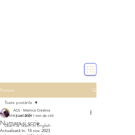
Postare
Toate postările
ACS - Mamica Creativa
Toate postările
13 iun. 2021
1 min de citit
Numara si scrie
Learn & Teach in English
Actualizată în:
14 nov. 2023