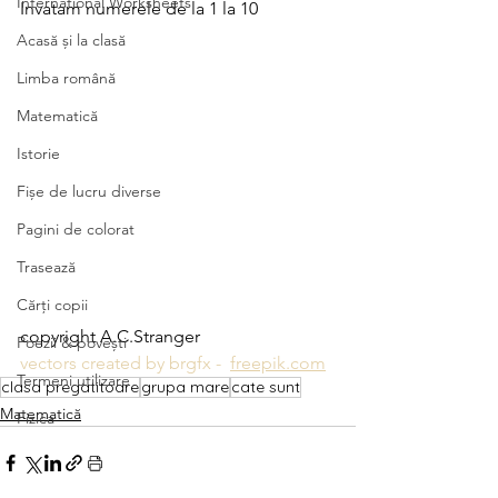
International Worksheets
Invatam numerele de la 1 la 10
Acasă și la clasă
Limba română
Matematică
Istorie
Fișe de lucru diverse
Pagini de colorat
Trasează
Cărți copii
copyright A.C.Stranger
Poezii & povești
vectors created by brgfx -  
freepik.com
Termeni utilizare
clasa pregatitoare
grupa mare
cate sunt
Matematică
Fizica