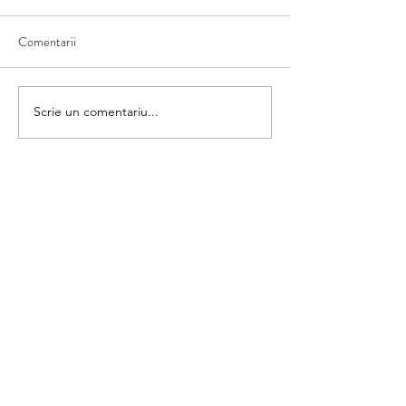
Comentarii
Matematica din umbră
Scrie un comentariu...
Colorăm și numără
categorii