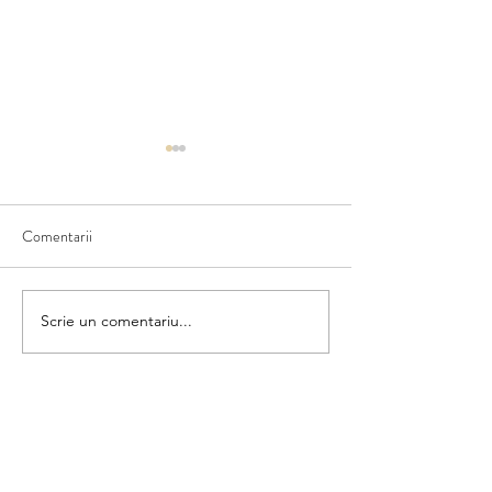
Comentarii
Matematica din umbră
Scrie un comentariu...
Colorăm și numără
categorii