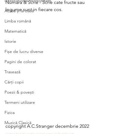
International Worksheets
Numara & Scrie - Scrie cate fructe sau 
legume sunt in fiecare cos.
Acasă și la clasă
Limba română
Matematică
Istorie
Fișe de lucru diverse
Pagini de colorat
Trasează
Cărți copii
Poezii & povești
Termeni utilizare
Fizica
Muzică Clasică
copyright A.C.Stranger decembrie 2022
vectors by pch.vector, macrovector on 
freepik.com