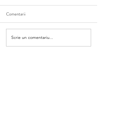
Comentarii
Matematica din umbră
Scrie un comentariu...
Colorăm și numără
categorii