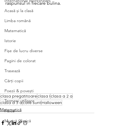
International Worksheets
raspunsul in fiecare bulina. 
Acasă și la clasă
Limba română
Matematică
Istorie
Fișe de lucru diverse
Pagini de colorat
Trasează
Cărți copii
Poezii & povești
clasa pregatitoare
clasa I
clasa a 2 a
Termeni utilizare
clasa a 3 a
cate sunt
Halloween
Matematică
Fizica
Muzică Clasică