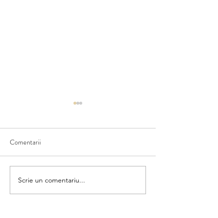
Comentarii
Matematica din umbră
Scrie un comentariu...
Colorăm și numără
categorii