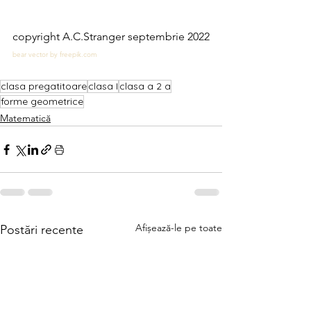
copyright A.C.Stranger septembrie 2022
bear vector by freepik.com
clasa pregatitoare
clasa I
clasa a 2 a
forme geometrice
Matematică
Afișează-le pe toate
Postări recente