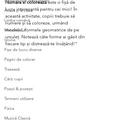
International Worksheets
Numara si coloreaza 
este o fișă de 
lucru interesantă pentru cei mici! În 
Acasă și la clasă
această activitate, copiii trebuie să 
Limba română
numere și să coloreze, urmând 
modelul, formele geometrice de pe 
Matematică
ursuleț. Notează câte forme ai găsit din 
Istorie
fiecare tip și distrează-te învățând!"
Fișe de lucru diverse
Pagini de colorat
Trasează
Cărți copii
Poezii & povești
Termeni utilizare
Fizica
Muzică Clasică