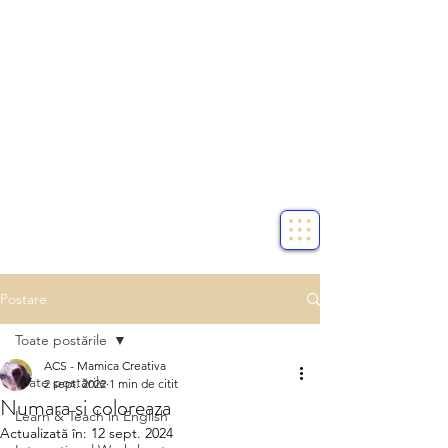
Postare
Toate postările
ACS - Mamica Creativa
Toate postările
2 sept. 2022
1 min de citit
Numara si coloreaza
Learn & Teach in English
Actualizată în:
12 sept. 2024