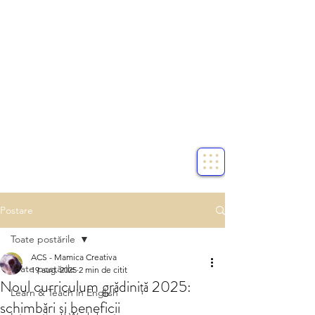
Postare
Toate postările
ACS - Mamica Creativa
Toate postările
19 aug. 2025
2 min de citit
Noul curriculum grădiniță 2025:
Learn & Teach in English
schimbări și beneficii