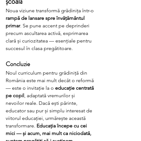
școală
Noua viziune transformă grădinița într-o 
rampă de lansare spre învățământul 
primar
. Se pune accent pe deprinderi 
precum ascultarea activă, exprimarea 
clară și curiozitatea — esențiale pentru 
succesul în clasa pregătitoare.
Concluzie
Noul curriculum pentru grădiniță din 
România este mai mult decât o reformă 
— este o invitație la o 
educație centrată 
pe copil
, adaptată vremurilor și 
nevoilor reale. Dacă ești părinte, 
educator sau pur și simplu interesat de 
viitorul educației, urmărește această 
transformare. 
Educația începe cu cei 
mici — și acum, mai mult ca niciodată, 
suntem pregătiți să-i susținem.