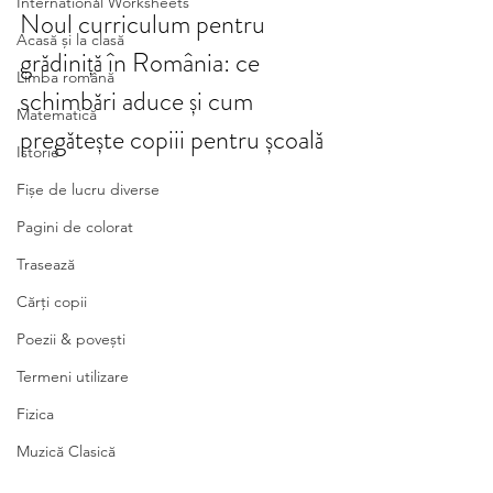
International Worksheets
Noul curriculum pentru 
Acasă și la clasă
grădiniță în România: ce 
Limba română
schimbări aduce și cum 
Matematică
pregătește copiii pentru școală 
Istorie
Fișe de lucru diverse
Pagini de colorat
Trasează
Cărți copii
Poezii & povești
Termeni utilizare
Fizica
Muzică Clasică