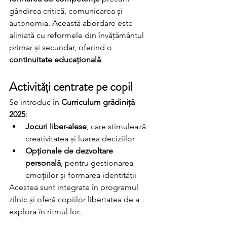
gândirea critică, comunicarea și 
autonomia. Această abordare este 
aliniată cu reformele din învățământul 
primar și secundar, oferind o 
continuitate educațională
.
Activități centrate pe copil
Se introduc în 
Curriculum grădiniță 
2025
:
Jocuri liber-alese
, care stimulează 
creativitatea și luarea deciziilor
Opționale de dezvoltare 
personală
, pentru gestionarea 
emoțiilor și formarea identității
Acestea sunt integrate în programul 
zilnic și oferă copiilor libertatea de a 
explora în ritmul lor.