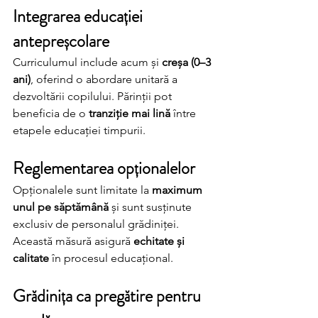
Integrarea educației 
antepreșcolare
Curriculumul include acum și 
creșa (0–3 
ani)
, oferind o abordare unitară a 
dezvoltării copilului. Părinții pot 
beneficia de o 
tranziție mai lină
 între 
etapele educației timpurii.
Reglementarea opționalelor
Opționalele sunt limitate la 
maximum 
unul pe săptămână
 și sunt susținute 
exclusiv de personalul grădiniței. 
Această măsură asigură 
echitate și 
calitate
 în procesul educațional.
Grădinița ca pregătire pentru 