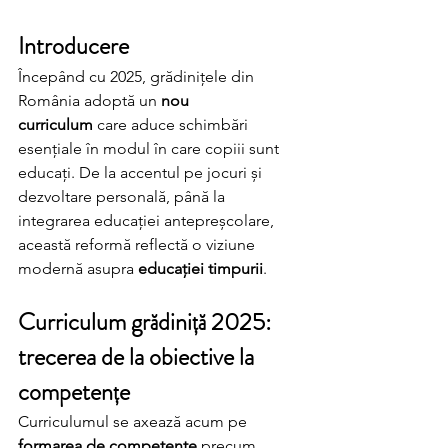
Introducere
Începând cu 2025, grădinițele din 
România adoptă un 
nou 
curriculum
 care aduce schimbări 
esențiale în modul în care copiii sunt 
educați. De la accentul pe jocuri și 
dezvoltare personală, până la 
integrarea educației antepreșcolare, 
această reformă reflectă o viziune 
modernă asupra 
educației timpurii
.
Curriculum grădiniță 2025: 
trecerea de la obiective la 
competențe
Curriculumul se axează acum pe 
formarea de competențe
 precum 