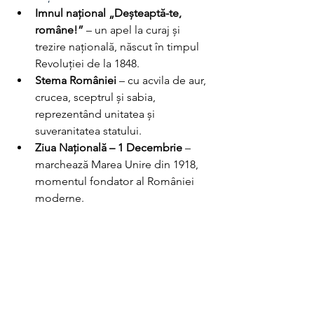
Imnul național „Deșteaptă-te, 
române!”
 – un apel la curaj și 
trezire națională, născut în timpul 
Revoluției de la 1848.
Stema României
 – cu acvila de aur, 
crucea, sceptrul și sabia, 
reprezentând unitatea și 
suveranitatea statului.
Ziua Națională – 1 Decembrie
 – 
marchează Marea Unire din 1918, 
momentul fondator al României 
moderne.