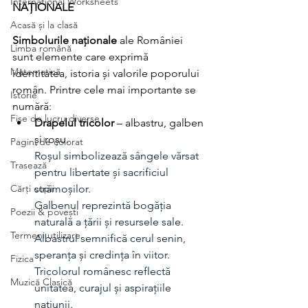
International Worksheets
NAȚIONALE
Acasă și la clasă
Simbolurile naționale
 ale României 
Limba română
sunt elemente care exprimă 
Matematică
identitatea, istoria și valorile poporului 
român. Printre cele mai importante se 
Istorie
numără:
Fișe de lucru diverse
Drapelul tricolor
 – albastru, galben 
și roșu.
Pagini de colorat
Roșul simbolizează sângele vărsat 
Trasează
pentru libertate și sacrificiul 
Cărți copii
strămoșilor.
Galbenul reprezintă bogăția 
Poezii & povești
naturală a țării și resursele sale. 
Termeni utilizare
Albastrul semnifică cerul senin, 
speranța și credința în viitor. 
Fizica
Tricolorul românesc reflectă 
Muzică Clasică
unitatea, curajul și aspirațiile 
națiunii. 