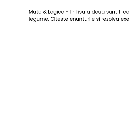
Cărți copii
Poezii & povești
Termeni utiliza
Mate & Logica - In fisa a doua sunt 11 cos
legume. Citeste enunturile si rezolva exer