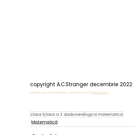
copyright A.C.Stranger decembrie 2022
vectors by macrovector, pch.vector on 
freepik.com
clasa I
clasa a 2 a
adunare
logica matematica
Matematică