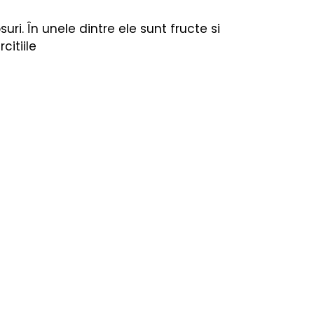
re
Fizica
uri. În unele dintre ele sunt fructe si 
citiile