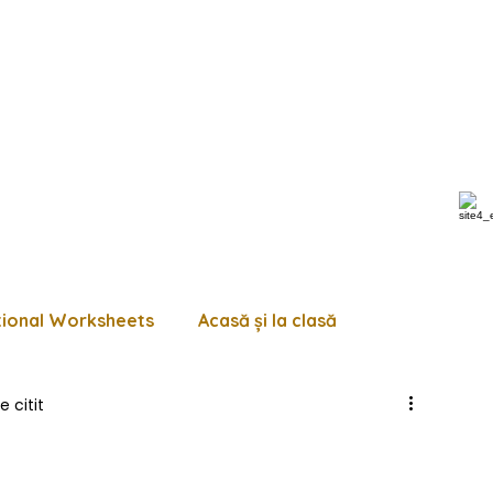
tional Worksheets
Acasă și la clasă
e citit
 de lucru diverse
Pagini de colorat
Trasează