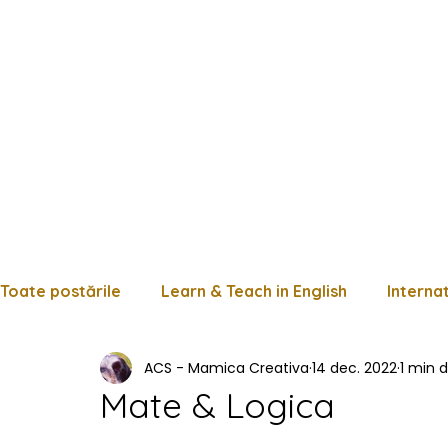
Toate postările
Learn & Teach in English
Interna
ACS - Mamica Creativa
14 dec. 2022
1 min d
Limba română
Matematică
Istorie
Fișe
Mate & Logica