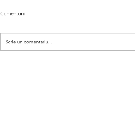
Comentarii
Scrie un comentariu...
Matematica
Teorema lui Gauss explicată
pe înțelesul copiilor