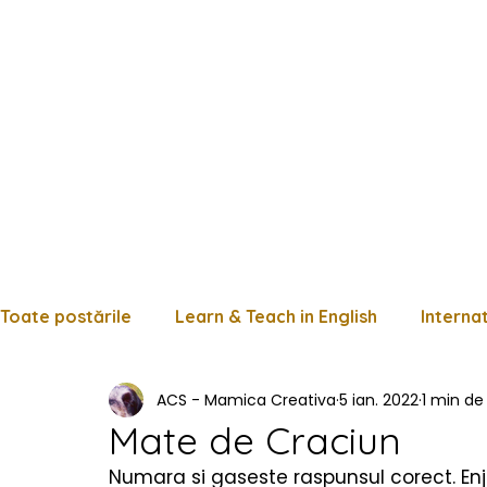
Toate postările
Learn & Teach in English
Interna
ACS - Mamica Creativa
5 ian. 2022
1 min de 
Limba română
Matematică
Istorie
Fișe
Mate de Craciun
Numara si gaseste raspunsul corect. Enj