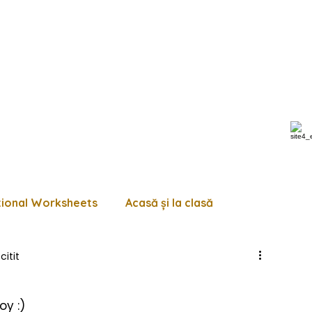
tional Worksheets
Acasă și la clasă
citit
 de lucru diverse
Pagini de colorat
Trasează
oy :)