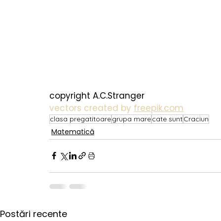
copyright A.C.Stranger
vectors created by 
freepik.com
clasa pregatitoare
grupa mare
cate sunt
Craciun
Matematică
Postări recente