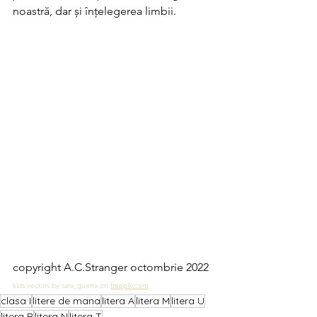
noastră, dar și înțelegerea limbii.
copyright A.C.Stranger octombrie 2022
kids vectors by sara_guerra on 
freepik.com
clasa I
litere de mana
litera A
litera M
litera U
litera R
litera N
litera T