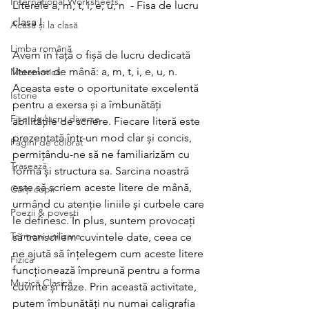
International Worksheets
Literele a, m, t, i, e, u, n  - Fisa de lucru 
clasa I
Acasă și la clasă
Limba română
Avem în față o fișă de lucru dedicată 
literelor de mână: a, m, t, i, e, u, n. 
Matematică
Aceasta este o oportunitate excelentă 
Istorie
pentru a exersa și a îmbunătăți 
Fișe de lucru diverse
abilitățile de scriere. Fiecare literă este 
prezentată într-un mod clar și concis, 
Pagini de colorat
permițându-ne să ne familiarizăm cu 
Trasează
forma și structura sa. Sarcina noastră 
este să scriem aceste litere de mână, 
Cărți copii
urmând cu atenție liniile și curbele care 
Poezii & povești
le definesc. În plus, suntem provocați 
Termeni utilizare
să transcriem cuvintele date, ceea ce 
ne ajută să înțelegem cum aceste litere 
Fizica
funcționează împreună pentru a forma 
Muzică Clasică
cuvinte și fraze. Prin această activitate, 
putem îmbunătăți nu numai caligrafia 