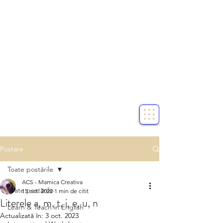
Postare
Toate postările
ACS - Mamica Creativa
Toate postările
15 oct. 2022
1 min de citit
Literele a, m, t, i, e, u, n
Learn & Teach in English
Actualizată în:
3 oct. 2023