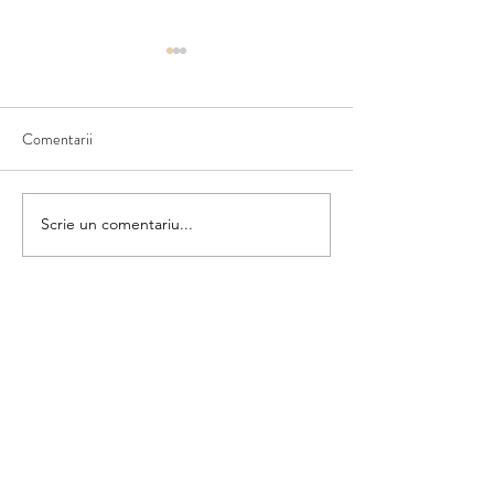
Comentarii
Matematica din u
28 de cuvinte cu litera J
Scrie un comentariu...