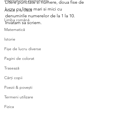
International Worksheets
Litere punctate si numere, doua fise de 
lucru cu litere mari si mici cu 
Acasă și la clasă
denumirile numerelor de la 1 la 10. 
Limba română
Invatam sa scriem.
Matematică
Istorie
Fișe de lucru diverse
Pagini de colorat
Trasează
Cărți copii
Poezii & povești
Termeni utilizare
Fizica