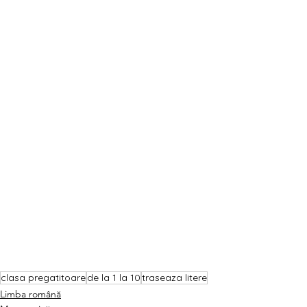
clasa pregatitoare
de la 1 la 10
traseaza litere
Limba română