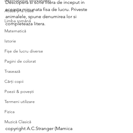
International Worksheets
Descopera si scrie litera de inceput in 
aceasta minunata fisa de lucru. Priveste 
Acasă și la clasă
animalele, spune denumirea lor si 
Limba română
completeaza litera. 
Matematică
Istorie
Fișe de lucru diverse
Pagini de colorat
Trasează
Cărți copii
Poezii & povești
Termeni utilizare
Fizica
Muzică Clasică
copyright A.C.Stranger (Mamica 