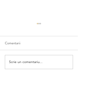
Comentarii
Ce văd în natură
Scriem numele fructului
Scrie un comentariu...