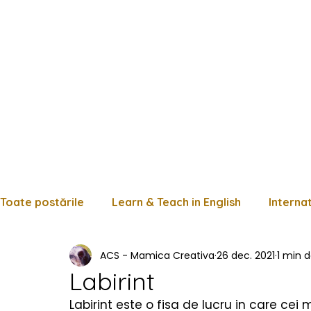
Toate postările
Learn & Teach in English
Interna
ACS - Mamica Creativa
26 dec. 2021
1 min d
Limba română
Matematică
Istorie
Fișe
Labirint
Labirint este o fisa de lucru in care cei 