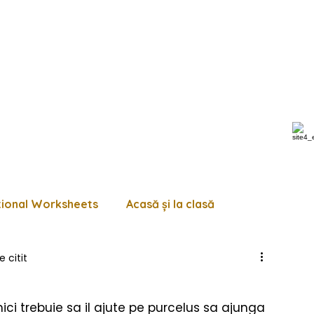
tional Worksheets
Acasă și la clasă
e citit
 de lucru diverse
Pagini de colorat
Trasează
mici trebuie sa il ajute pe purcelus sa ajunga 