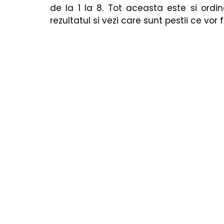
Cărți copii
Poezii & povești
Termeni utiliza
de la 1 la 8. Tot aceasta este si ordin
rezultatul si vezi care sunt pestii ce vor fi