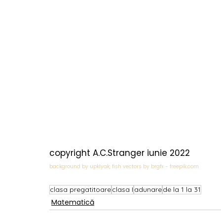
copyright A.C.Stranger iunie 2022
background by upklyak, fish vectors by brgfx - freepik.com
clasa pregatitoare
clasa I
adunare
de la 1 la 31
Matematică