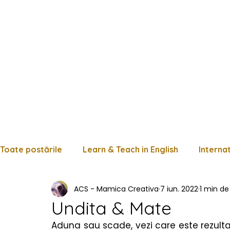
Toate postările
Learn & Teach in English
Interna
ACS - Mamica Creativa
7 iun. 2022
1 min de 
Limba română
Matematică
Istorie
Fișe
Undita & Mate
Aduna sau scade, vezi care este rezulta