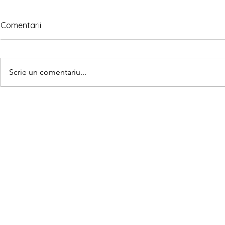
Comentarii
Scrie un comentariu...
Matematica
Teorema lui Gauss explicată
pe înțelesul copiilor