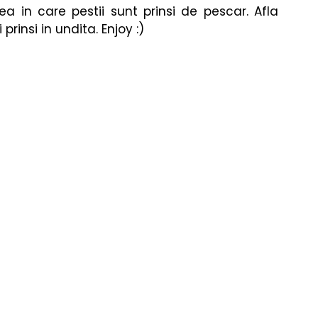
re
Fizica
Muzică Clasică
ea in care pestii sunt prinsi de pescar. Afla 
 prinsi in undita. Enjoy :)