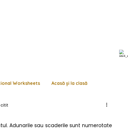
tional Worksheets
Acasă și la clasă
citit
 de lucru diverse
Pagini de colorat
Trasează
tul. Adunarile sau scaderile sunt numerotate 