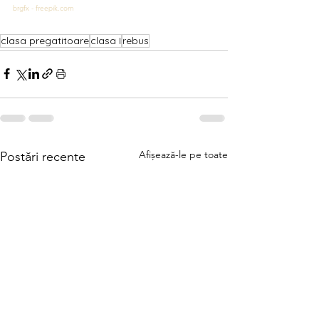
brgfx - freepik.com
clasa pregatitoare
clasa I
rebus
Afișează-le pe toate
Postări recente