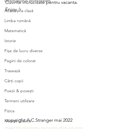
International Worksheets
Cuvinte incrucisate pentru vacanta. 
Enjoy :)
Acasă și la clasă
Limba română
Matematică
Istorie
Fișe de lucru diverse
Pagini de colorat
Trasează
Cărți copii
Poezii & povești
Termeni utilizare
Fizica
copyright A.C.Stranger mai 2022
Muzică Clasică
images from macrovector, macrovector_official, pch.vector, 