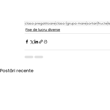
clasa pregatitoare
clasa I
grupa mare
sortari
fructe
l
Fișe de lucru diverse
Postări recente