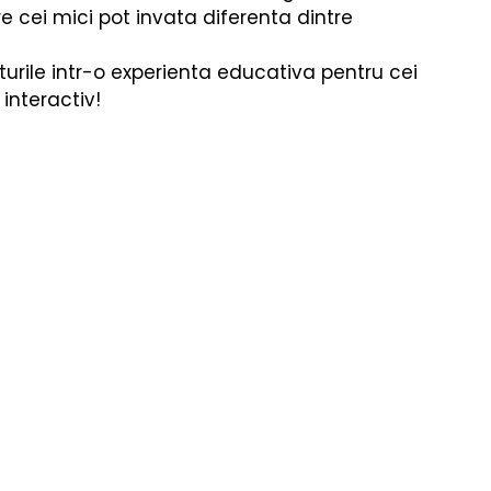
re
Fizica
Muzică Clasică
e cei mici pot invata diferenta dintre 
ile intr-o experienta educativa pentru cei 
 interactiv!