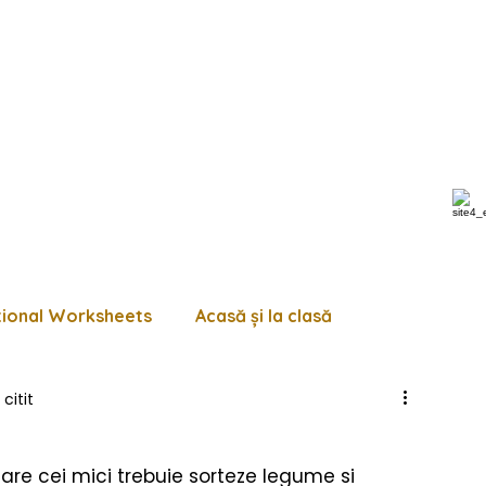
tional Worksheets
Acasă și la clasă
citit
 de lucru diverse
Pagini de colorat
Trasează
 care cei mici trebuie sorteze legume si 