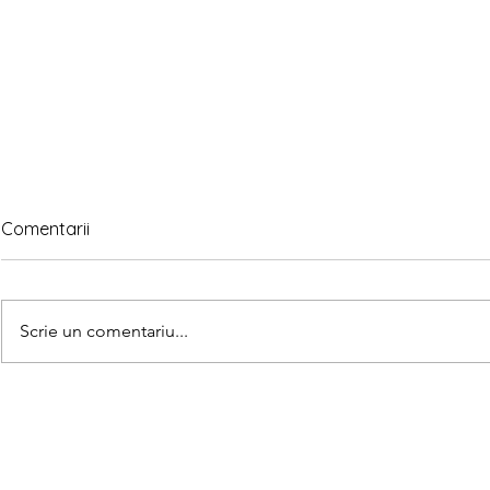
Comentarii
Scrie un comentariu...
Asociază u
Găsește 5 diferențe