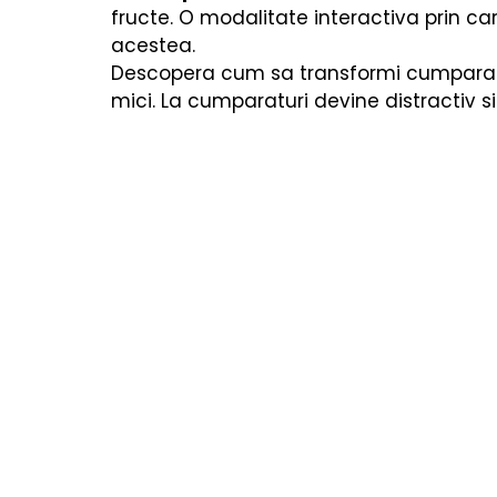
Cărți copii
Poezii & povești
Termeni utiliza
fructe. O modalitate interactiva prin car
acestea. 
Descopera cum sa transformi cumparatur
mici. La cumparaturi devine distractiv si