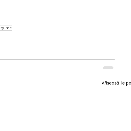
egume
Afișează-le p