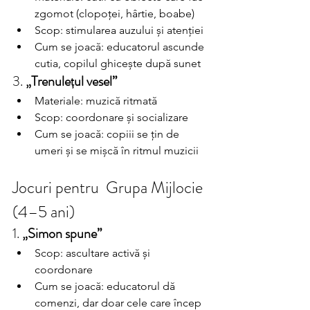
zgomot (clopoței, hârtie, boabe)
Scop: stimularea auzului și atenției
Cum se joacă: educatorul ascunde 
cutia, copilul ghicește după sunet
3. 
„Trenulețul vesel”
Materiale: muzică ritmată
Scop: coordonare și socializare
Cum se joacă: copiii se țin de 
umeri și se mișcă în ritmul muzicii
Jocuri pentru  Grupa Mijlocie 
(4–5 ani)
1. 
„Simon spune”
Scop: ascultare activă și 
coordonare
Cum se joacă: educatorul dă 
comenzi, dar doar cele care încep 