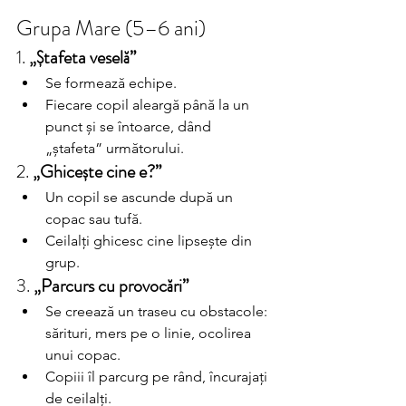
Grupa Mare (5–6 ani)
1. 
„Ștafeta veselă”
Se formează echipe.
Fiecare copil aleargă până la un 
punct și se întoarce, dând 
„ștafeta” următorului.
2. 
„Ghicește cine e?”
Un copil se ascunde după un 
copac sau tufă.
Ceilalți ghicesc cine lipsește din 
grup.
3. 
„Parcurs cu provocări”
Se creează un traseu cu obstacole: 
sărituri, mers pe o linie, ocolirea 
unui copac.
Copiii îl parcurg pe rând, încurajați 
de ceilalți.