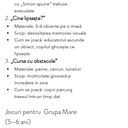
cu „Simon spune” trebuie 
executate
2. 
„Cine lipsește?”
Materiale: 5–6 obiecte pe o masă
Scop: dezvoltarea memoriei vizuale
Cum se joacă: educatorul ascunde 
un obiect, copilul ghicește ce 
lipsește
3. 
„Cursa cu obstacole”
Materiale: perne, cercuri, tuneluri
Scop: motricitate grosieră și 
încredere în sine
Cum se joacă: copiii parcurg 
traseul într-un timp dat
Jocuri pentru  Grupa Mare 
(5–6 ani)