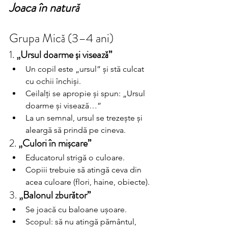
Joaca în natură
Grupa Mică (3–4 ani)
1. 
„Ursul doarme și visează”
Un copil este „ursul” și stă culcat 
cu ochii închiși.
Ceilalți se apropie și spun: „Ursul 
doarme și visează…”
La un semnal, ursul se trezește și 
aleargă să prindă pe cineva.
2. 
„Culori în mișcare”
Educatorul strigă o culoare.
Copiii trebuie să atingă ceva din 
acea culoare (flori, haine, obiecte).
3. 
„Balonul zburător”
Se joacă cu baloane ușoare.
Scopul: să nu atingă pământul, 