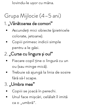
lovindu-le ușor cu mâna.
Grupa Mijlocie (4–5 ani)
1. 
„Vânătoarea de comori”
Ascundeți mici obiecte (pietricele 
colorate, jetoane).
Copiii primesc indicii simple 
pentru a le găsi.
2. 
„Cursa cu lingura și oul”
Fiecare copil ține o lingură cu un 
ou (sau minge mică).
Trebuie să ajungă la linia de sosire 
fără să-l scape.
3. 
„Umbra mea”
Copiii se joacă în perechi.
Unul face mișcări, celălalt îl imită 
ca o „umbră”.