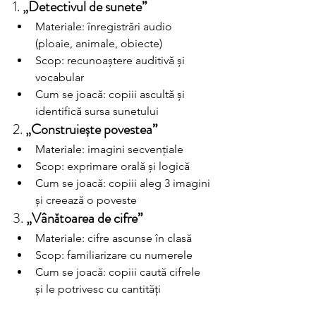
1. 
„Detectivul de sunete”
Materiale: înregistrări audio 
(ploaie, animale, obiecte)
Scop: recunoaștere auditivă și 
vocabular
Cum se joacă: copiii ascultă și 
identifică sursa sunetului
2. 
„Construiește povestea”
Materiale: imagini secvențiale
Scop: exprimare orală și logică
Cum se joacă: copiii aleg 3 imagini 
și creează o poveste
3. 
„Vânătoarea de cifre”
Materiale: cifre ascunse în clasă
Scop: familiarizare cu numerele
Cum se joacă: copiii caută cifrele 
și le potrivesc cu cantități