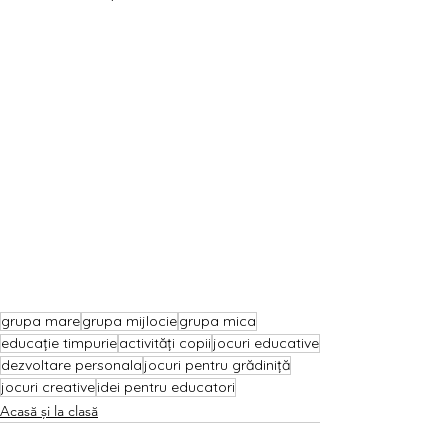
grupa mare
grupa mijlocie
grupa mica
educație timpurie
activități copii
jocuri educative
dezvoltare personala
jocuri pentru grădiniță
jocuri creative
idei pentru educatori
Acasă și la clasă