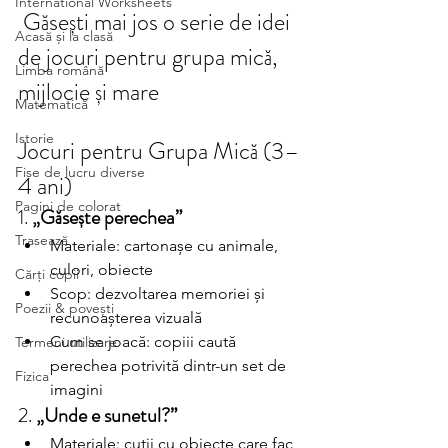
International Worksheets
 Găsești mai jos o serie de idei 
Acasă și la clasă
de jocuri pentru grupa mică, 
Limba română
mijlocie și mare
Matematică
Istorie
Jocuri pentru Grupa Mică (3–
Fișe de lucru diverse
4 ani)
Pagini de colorat
1. 
„Găsește perechea”
Trasează
Materiale: cartonașe cu animale, 
culori, obiecte
Cărți copii
Scop: dezvoltarea memoriei și 
Poezii & povești
recunoașterea vizuală
Cum se joacă: copiii caută 
Termeni utilizare
perechea potrivită dintr-un set de 
Fizica
imagini
2. 
„Unde e sunetul?”
Materiale: cutii cu obiecte care fac 