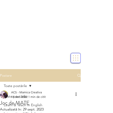
Postare
Toate postările
ACS - Mamica Creativa
Toate postările
18 dec. 2022
1 min de citit
Joc de MATE
Learn & Teach in English
Actualizată în:
29 sept. 2023