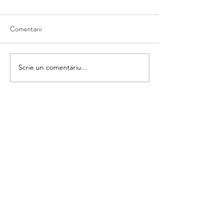
Comentarii
Matematica din umbră
Scrie un comentariu...
Colorăm și numără
categorii