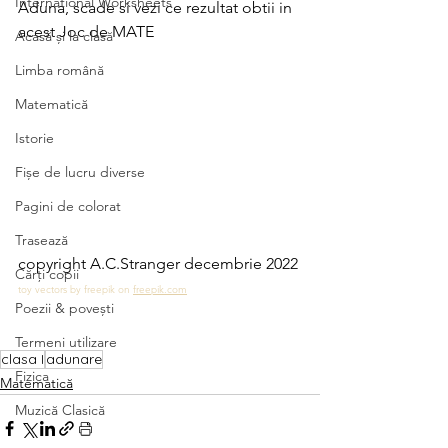
International Worksheets
Aduna, scade si vezi ce rezultat obtii in 
acest Joc de MATE 
Acasă și la clasă
Limba română
Matematică
Istorie
Fișe de lucru diverse
Pagini de colorat
Trasează
copyright A.C.Stranger decembrie 2022
Cărți copii
toy vectors by freepik on 
freepik.com
Poezii & povești
Termeni utilizare
clasa I
adunare
Fizica
Matematică
Muzică Clasică