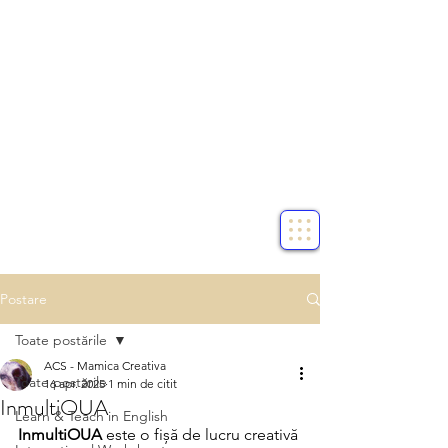
Postare
Toate postările
ACS - Mamica Creativa
Toate postările
16 apr. 2025
1 min de citit
InmultiOUA
Learn & Teach in English
InmultiOUA 
este o fișă de lucru creativă 