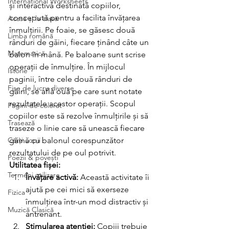
International Worksheets
și interactivă destinată copiilor, 
concepută pentru a facilita învățarea 
Acasă și la clasă
înmulțirii. Pe foaie, se găsesc două 
Limba română
rânduri de găini, fiecare ținând câte un 
Matematică
balon în mână. Pe baloane sunt scrise 
operații de înmulțire. În mijlocul 
Istorie
paginii, între cele două rânduri de 
Fișe de lucru diverse
găini, se află ouă pe care sunt notate 
rezultatele acestor operații. Scopul 
Pagini de colorat
copiilor este să rezolve înmulțirile și să 
Trasează
traseze o linie care să unească fiecare 
Cărți copii
găină cu balonul corespunzător 
rezultatului de pe oul potrivit.
Poezii & povești
Utilitatea fișei:
Termeni utilizare
Învățare activă:
 Această activitate îi 
ajută pe cei mici să exerseze 
Fizica
înmulțirea într-un mod distractiv și 
Muzică Clasică
antrenant.
Stimularea atenției:
 Copiii trebuie 