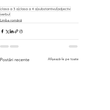
clasa a 3 a
clasa a 4 a
substantivul
adjectiv
verbul
Limba română
Afișează-le pe toate
Postări recente