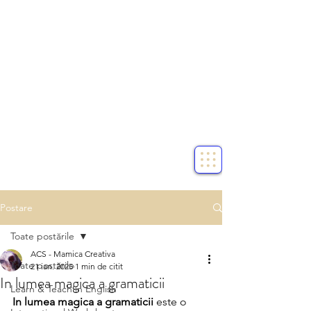
Postare
Toate postările
ACS - Mamica Creativa
Toate postările
21 ian. 2025
1 min de citit
In lumea magica a gramaticii
Learn & Teach in English
In lumea magica a gramaticii 
este o 