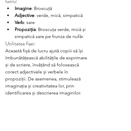
lucru:
Imagine
: Broscuță
Adjective
: verde, mică, simpatică
Verb
: sare
Propoziția
: Broscuța verde, mică și 
simpatică sare pe frunza de nufăr.
Utilitatea fișei:
Această fișă de lucru ajută copiii să își 
îmbunătățească abilitățile de exprimare 
și de scriere, învățând să folosească 
corect adjectivele și verbele în 
propoziții. De asemenea, stimulează 
imaginația și creativitatea lor, prin 
identificarea și descrierea imaginilor.