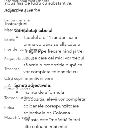
International Worksheets
nouă fișă de lucru cu substantive, 
adjective și verbe. 
Acasă și la clasă
Limba română
Instrucțiuni: 
Matematică
Completați tabelul
:
Tabelul are 11 rânduri, iar în 
Istorie
prima coloană se află câte o 
Fișe de lucru diverse
imagine pe fiecare rând și trei 
linii pe care cei mici vor trebui 
Pagini de colorat
să scrie o propoziție după ce 
Trasează
vor completa coloanele cu 
Cărți copii
adjectiv si verb. 
Scrieți adjectivele
:
Poezii & povești
Înainte de a formula 
Termeni utilizare
propoziția, elevii vor completa 
coloanele corespunzătoare 
Fizica
adjectivelelor. Coloana 
Muzică Clasică
aceasta este împărțită în trei 
alte coloane mai mici, 